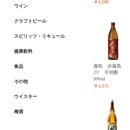
￥1,298
ワイン
フランス
イタリア
スペイン
チリ
ドイツ
ニューワールド
クラフトビール
スピリッツ・リキュール
健康飲料
食品
霧島 赤霧島
食品
25° 芋焼酎
900ml
その他
￥1,375
ウイスキー
梅酒