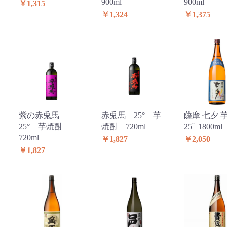
900ml
900ml
￥1,315
￥1,324
￥1,375
紫の赤兎馬
赤兎馬 25° 芋
薩摩 七夕 
25° 芋焼酎
焼酎 720ml
25ﾟ 1800ml
720ml
￥1,827
￥2,050
￥1,827