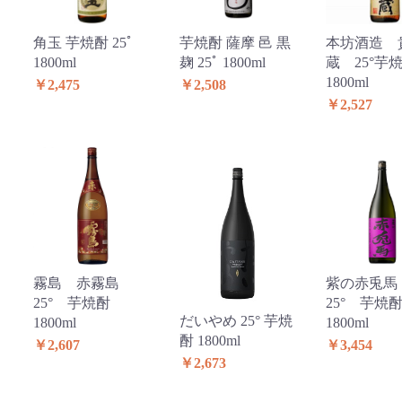
角玉 芋焼酎 25ﾟ
芋焼酎 薩摩 邑 黒
本坊酒造 
1800ml
麹 25ﾟ 1800ml
蔵 25°
1800ml
￥2,475
￥2,508
￥2,527
霧島 赤霧島
紫の赤兎
25° 芋焼酎
25° 芋
だいやめ 25° 芋焼
1800ml
1800ml
酎 1800ml
￥2,607
￥3,454
￥2,673