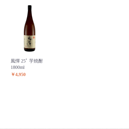
風憚 25ﾟ 芋焼酎
1800ml
￥4,950