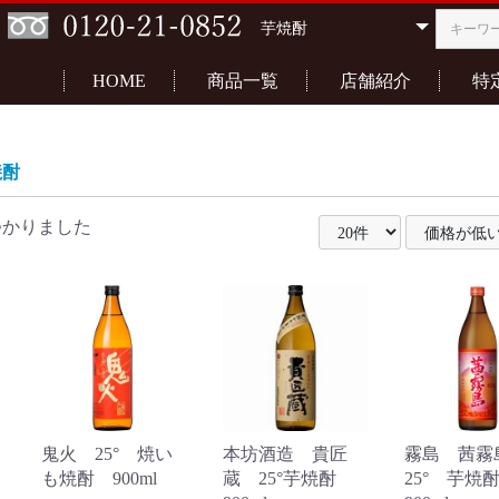
HOME
商品一覧
店舗紹介
特
焼酎
つかりました
鬼火 25° 焼い
本坊酒造 貴匠
霧島 茜
も焼酎 900ml
蔵 25°芋焼酎
25° 芋