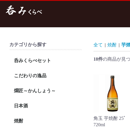
カテゴリから探す
全て
|
焼酎
|
芋
18件
の商品が見
呑みくらべセット
こだわりの逸品
燗匠～かんしょう～
日本酒
新潟
北陸
西日本・九州
北海道・東北
東海・関東
角玉 芋焼酎 25ﾟ
焼酎
麦焼酎
芋焼酎
その他
720ml