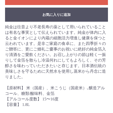
お気に入りに追加
純金は往昔より不老長寿の薬として用いられていること
は有名な事実として伝えられています。純金が体内に入
ると金イオンにより内蔵の細胞活力増進し健康を保つと
云われています。是非ご家庭の食卓に、また四季折々の
ご贈答に、更にご婚礼ご慶事のお祝いに絶好の純金箔入
り清酒をご愛飲ください。お召し上がりの節は軽く一振
りして金箔を散らし冷温何れにしてもよろしく、その芳
醇さを味わっていただきたいと存じます。日本酒伝統の
美味しさを守るために天然水を使用し蒸米から丹念に造
りました。
【原材料】 米（国産）、米こうじ（国産米）､醸造アル
コール、糖類/酸味料、金箔
【アルコール度数】 15〜16度
【容量】 1.8L